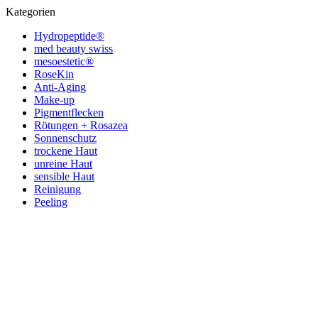
Kategorien
Hydropeptide®
med beauty swiss
mesoestetic®
RoseKin
Anti-Aging
Make-up
Pigmentflecken
Rötungen + Rosazea
Sonnenschutz
trockene Haut
unreine Haut
sensible Haut
Reinigung
Peeling