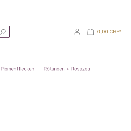
0,00 CHF*
Pigmentflecken
Rötungen + Rosazea