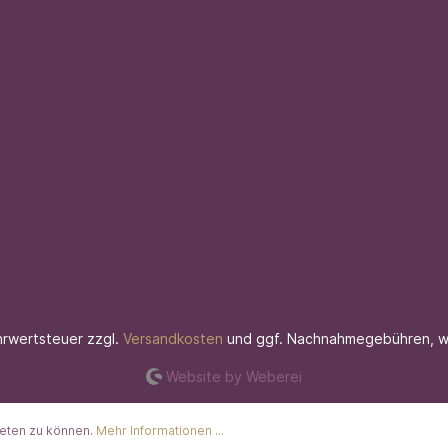
ehrwertsteuer zzgl.
Versandkosten
und ggf. Nachnahmegebühren, w
Website by Weberei
ieten zu können.
Mehr Informationen ...