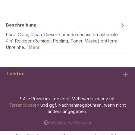
Beschreibung
Pure, Clear, Clean. Dieser klärende und multifunktionale
4in1 Reiniger (Reiniger, Peeling, Toner, Maske) entfernt
Unreinhe…
Mehr
Telefon
* Alle Preise inkl. gesetzl. Mehrwertsteuer zzgl.
Versandkosten
und ggf. Nachnahmegebühren, wenn nicht
anders angegeben.
Website by Weberei