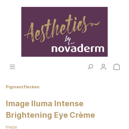
Pigmentflecken
Image Iluma Intense
Brightening Eye Crème
Image