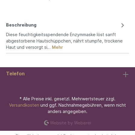
Beschreibung
Diese feuchtigkeitsspendende Enzymmaske löst sanft
abgestorbene Hautschüppchen, nährt stumpfe, trockene
Haut und versorgt si…
Mehr
Telefon
* Alle Preise inkl. gesetzl. Mehrwertsteuer zzgl.
Versandkosten
und ggf. Nachnahmegebühren, wenn nicht
anders angegeben.
Website by Weberei