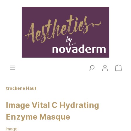
trockene Haut
Image Vital C Hydrating
Enzyme Masque
Image