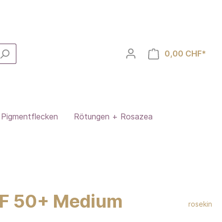
0,00 CHF*
Pigmentflecken
Rötungen + Rosazea
SPF 50+ Medium
rosekin