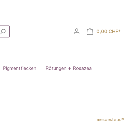
0,00 CHF*
Pigmentflecken
Rötungen + Rosazea
mesoestetic®