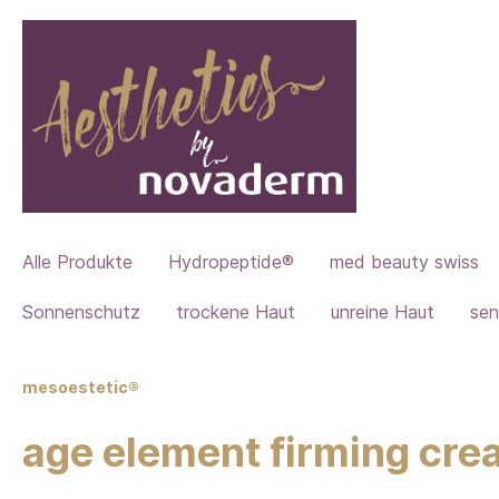
Alle Produkte
Hydropeptide®
med beauty swiss
Sonnenschutz
trockene Haut
unreine Haut
sen
mesoestetic®
age element firming cr