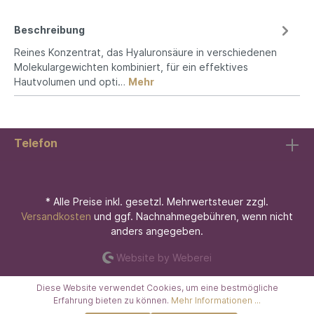
Beschreibung
Reines Konzentrat, das Hyaluronsäure in verschiedenen
Molekulargewichten kombiniert, für ein effektives
Hautvolumen und opti…
Mehr
Telefon
* Alle Preise inkl. gesetzl. Mehrwertsteuer zzgl.
Versandkosten
und ggf. Nachnahmegebühren, wenn nicht
anders angegeben.
Website by Weberei
Diese Website verwendet Cookies, um eine bestmögliche
Erfahrung bieten zu können.
Mehr Informationen ...