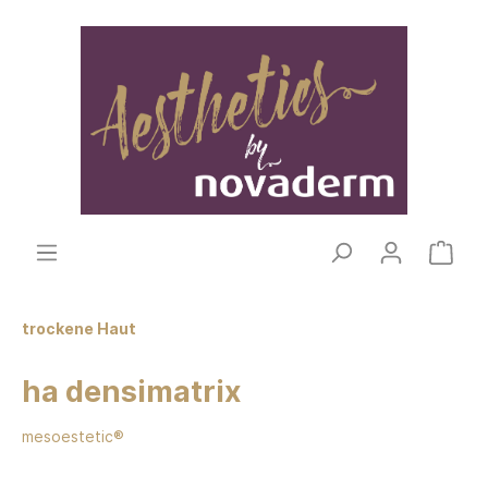
trockene Haut
ha densimatrix
mesoestetic®