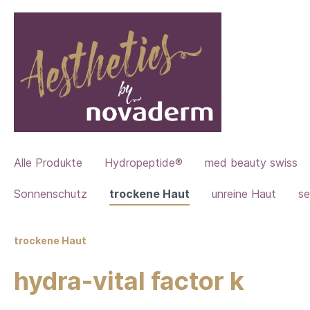
Alle Produkte
Hydropeptide®
med beauty swiss
Sonnenschutz
trockene Haut
unreine Haut
se
trockene Haut
hydra-vital factor k