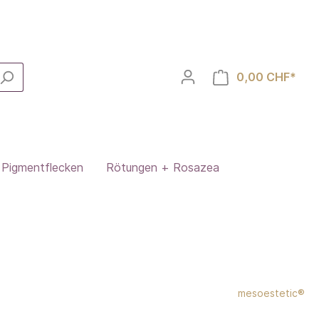
0,00 CHF*
Pigmentflecken
Rötungen + Rosazea
mesoestetic®