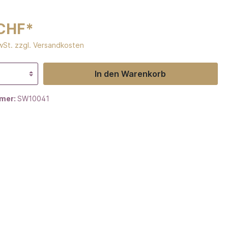
 CHF*
MwSt. zzgl. Versandkosten
In den Warenkorb
mer:
SW10041