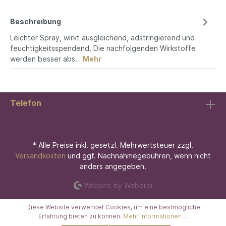
Beschreibung
Leichter Spray, wirkt ausgleichend, adstringierend und
feuchtigkeitsspendend. Die nachfolgenden Wirkstoffe
werden besser abs…
Mehr
Telefon
* Alle Preise inkl. gesetzl. Mehrwertsteuer zzgl.
Versandkosten
und ggf. Nachnahmegebühren, wenn nicht
anders angegeben.
Website by Weberei
Diese Website verwendet Cookies, um eine bestmögliche
Erfahrung bieten zu können.
Mehr Informationen ...