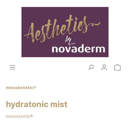
mesoestetic®
hydratonic mist
mesoestetic®